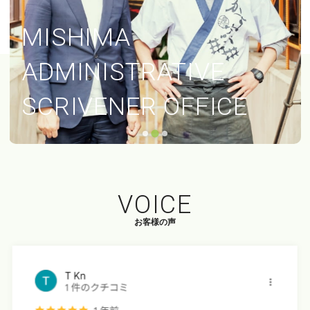
MISHIMA
プライバシ
ADMINISTRATIVE
SCRIVENER OFFICE
VOICE
お客様の声