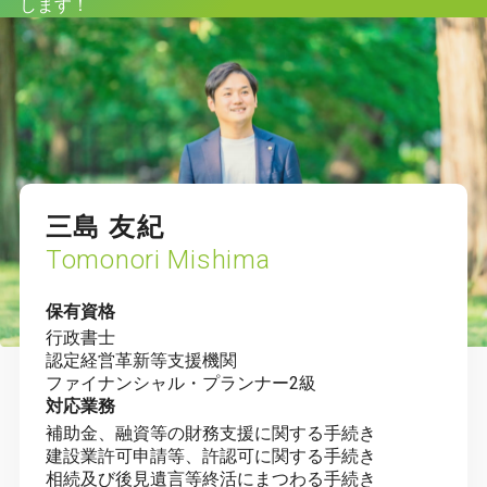
します！
三島 友紀
Tomonori Mishima
保有資格
行政書士
認定経営革新等支援機関
ファイナンシャル・プランナー2級
対応業務
補助金、融資等の財務支援に関する手続き
建設業許可申請等、許認可に関する手続き
相続及び後見遺言等終活にまつわる手続き