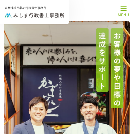
多摩地域密着の行政書士事務所
MENU
メインメニ
トップペ
事務所案
代表プロ
サービス
解決事例
お知らせ
お問合せ
サービスメ
補助金申
融資支援
建設業許
相続手続
遺言書作
後見手続