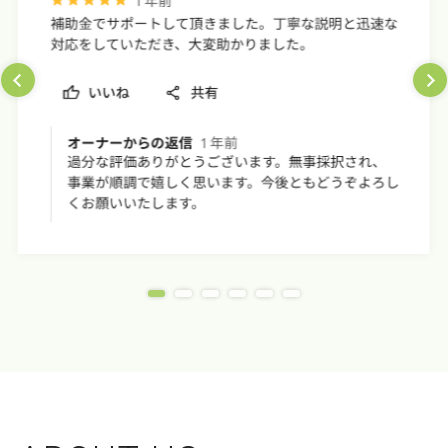
小平市、
市、府中
村、奥多
上記地域