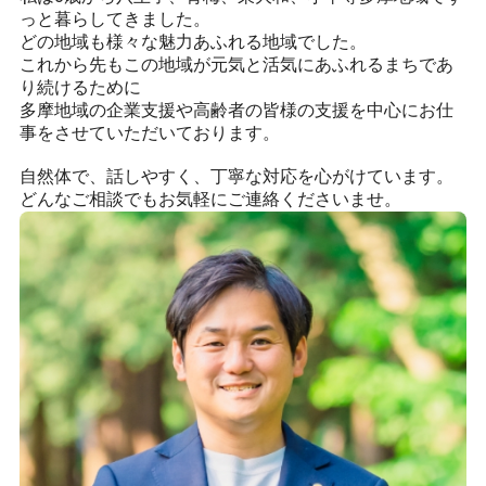
っと暮らしてきました。
どの地域も様々な魅力あふれる地域でした。
これから先もこの地域が元気と活気にあふれるまちであ
プライバシーポリシー
り続けるために
多摩地域の企業支援や高齢者の皆様の支援を中心にお仕
事をさせていただいております。
自然体で、話しやすく、丁寧な対応を心がけています。
どんなご相談でもお気軽にご連絡くださいませ。
CONTACT
お問合せ
ご質問やご相談がございましたら、お気軽にお問合せく
ださい。
専門スタッフが丁寧に対応いたします。
042-452-5423