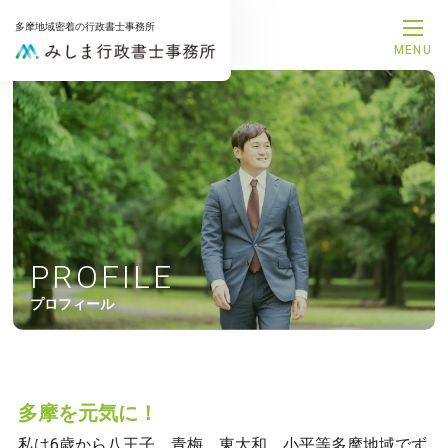
多摩地域密着の行政書士事務所
MENU
メインメニュー
トップページ
事務所案内
代表プロフィール
サービス一覧
解決事例
お知らせ
お問合せ
PROFILE
サービスメニュー
プロフィール
補助金申請サポート
融資支援サポート
建設業許可申請サポート
相続手続きサポート
遺言書作成サポート
多摩を元気に！
後見手続きサポート
私は6歳から八王子、青梅、東大和、小平等多摩地域でず