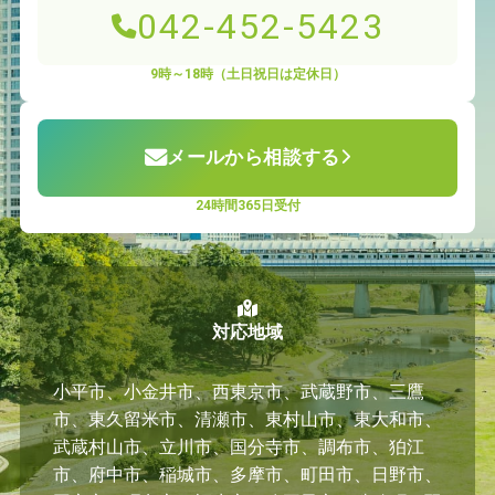
042-452-5423
9時～18時（土日祝日は定休日）
メールから相談する
24時間365日受付
対応地域
小平市、小金井市、西東京市、武蔵野市、三鷹
市、東久留米市、清瀬市、東村山市、東大和市、
武蔵村山市、立川市、国分寺市、調布市、狛江
市、府中市、稲城市、多摩市、町田市、日野市、