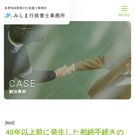
多摩地域密着の行政書士事務所
MENU
メインメニュー
トップページ
事務所案内
代表プロフィール
サービス一覧
解決事例
お知らせ
お問合せ
CASE
サービスメニュー
解決事例
補助金申請サポート
融資支援サポート
建設業許可申請サポート
相続手続きサポート
遺言書作成サポート
[相続]
後見手続きサポート
40年以上前に発生した相続手続きの