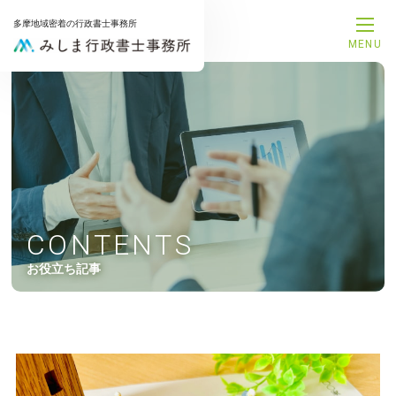
多摩地域密着の行政書士事務所
MENU
メインメニュー
トップページ
事務所案内
代表プロフィール
サービス一覧
解決事例
お知らせ
お問合せ
CONTENTS
サービスメニュー
お役立ち記事
補助金申請サポート
融資支援サポート
建設業許可申請サポート
相続手続きサポート
遺言書作成サポート
後見手続きサポート