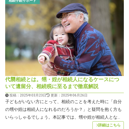
相続手続サポート
代襲相続とは。甥・姪が相続人になるケースにつ
いて遺留分、相続税に至るまで徹底解説
投稿：2025年03月23日
更新：2025年06月26日
子どもがいない方にとって、相続のことを考えた時に「自分
の甥や姪は相続人になれるのだろうか？」と疑問を抱く方も
いらっしゃるでしょう。本記事では、甥や姪が相続人とな...
詳細はこちら