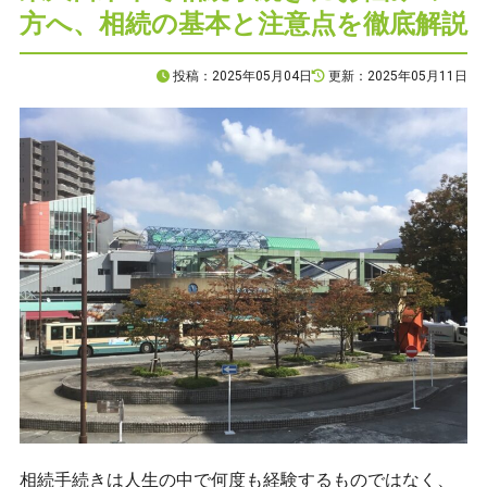
方へ、相続の基本と注意点を徹底解説
プライバシーポリシー
投稿：2025年05月04日
更新：2025年05月11日
CONTACT
お問合せ
ご質問やご相談がございましたら、お気軽にお
専門スタッフが丁寧に対応いたします。
042-452-542
相続手続きは人生の中で何度も経験するものではなく、