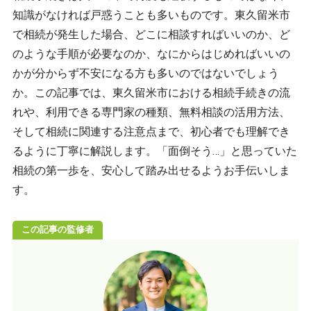
9時～18時（土日祝日は定休日）
知識がなければ戸惑うことも多いものです。東久留米市
で相続が発生した場合、どこに相談すればいいのか、ど
メールから相談する
のような手順が必要なのか、なにからはじめればいいの
かが分からず不安になる方も多いのではないでしょう
24時間365日受付
か。この記事では、東久留米市における相続手続きの流
れや、利用できる専門家の種類、無料相談の活用方法、
そして相続に関連する注意点まで、初心者でも理解でき
るように丁寧に解説します。「面倒そう…」と思っていた
対応地域
相続の第一歩を、安心して踏み出せるようお手伝いしま
す。
小平市、小金井市、西東京市、武蔵野市、三鷹市、東
村山市、東大和市、武蔵村山市、立川市、国分寺市、
この記事の監修者
市、稲城市、多摩市、町田市、日野市、国立市、昭島
市、瑞穂町、羽村市、あきる野市、日の出町、青梅市
上記地域の他、東京23区、千葉県、神奈川県、埼玉県