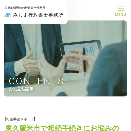
多摩地域密着の行政書士事務所
MENU
メインメニュー
トップページ
事務所案内
代表プロフィール
サービス一覧
解決事例
お知らせ
お問合せ
CONTENTS
サービスメニュー
お役立ち記事
補助金申請サポート
融資支援サポート
建設業許可申請サポート
相続手続きサポート
遺言書作成サポート
[相続手続サポート]
後見手続きサポート
東久留米市で相続手続きにお悩みの