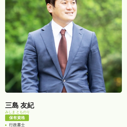
三島 友紀
みしま とものり
保有資格
行政書士