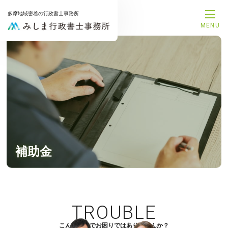
多摩地域密着の行政書士事務所
MENU
メインメニ
トップペ
事務所案
代表プロ
サービス
解決事例
お知らせ
お問合せ
サービスメ
補助金
補助金申
融資支援
建設業許
相続手続
TROUBLE
遺言書作
後見手続
こんなことでお困りではありませんか？