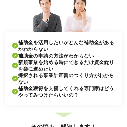
プライバシ
補助金を活用したいがどんな補助金がある
かわからない
補助金の申請の方法がわからない
新規事業を始める時にできるだけ資金繰り
を楽に進めたい
採択される事業計画書のつくり方がわから
ない
補助金獲得を支援してくれる専門家はどう
やってみつけたらいいの？
その悩み、解決します！