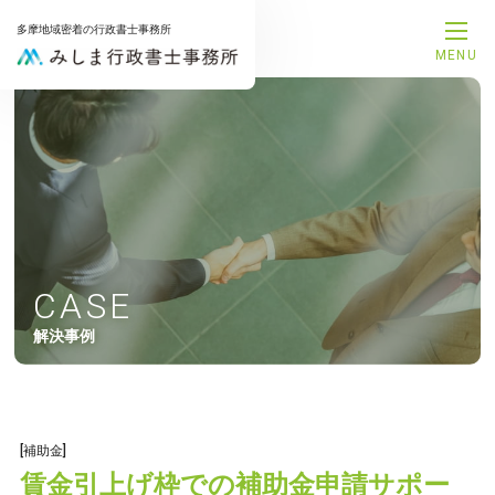
多摩地域密着の行政書士事務所
MENU
メインメニュー
トップページ
事務所案内
代表プロフィール
サービス一覧
解決事例
お知らせ
お問合せ
CASE
サービスメニュー
解決事例
補助金申請サポート
融資支援サポート
建設業許可申請サポート
相続手続きサポート
遺言書作成サポート
[補助金]
後見手続きサポート
賃金引上げ枠での補助金申請サポー