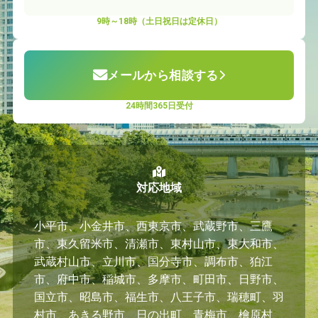
9時～18時（土日祝日は定休日）
メールから相談する
24時間365日受付
対応地域
小平市、小金井市、西東京市、武蔵野市、三鷹
市、東久留米市、清瀬市、東村山市、東大和市、
武蔵村山市、立川市、国分寺市、調布市、狛江
市、府中市、稲城市、多摩市、町田市、日野市、
国立市、昭島市、福生市、八王子市、瑞穂町、羽
村市、あきる野市、日の出町、青梅市、檜原村、