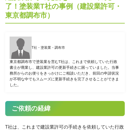
了！塗装業T社の事例（建設業許可・
東京都調布市）
プライバシーポリシー
T社・塗装業・調布市
CONTACT
東京都調布市で塗装業を営むT社は、これまで依頼していた行政
お問合せ
書士が廃業し、建設業許可の更新手続きに困っていました。当事
務所からのお便りをきっかけにご相談いただき、前回の申請状況
が不明な中でもスムーズに更新手続きを完了させることができま
ご質問やご相談がございましたら、お気軽にお問合せく
した。
ださい。
専門スタッフが丁寧に対応いたします。
ご依頼の経緯
042-452-5423
T社は、これまで建設業許可の手続きを依頼していた行政