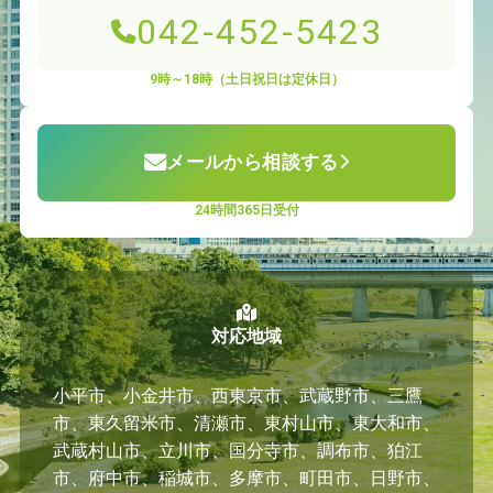
042-452-5423
9時～18時（土日祝日は定休日）
メールから相談する
24時間365日受付
対応地域
小平市、小金井市、西東京市、武蔵野市、三鷹
市、東久留米市、清瀬市、東村山市、東大和市、
武蔵村山市、立川市、国分寺市、調布市、狛江
市、府中市、稲城市、多摩市、町田市、日野市、