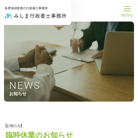
多摩地域密着の行政書士事務所
MENU
メインメニュー
トップページ
事務所案内
代表プロフィール
サービス一覧
解決事例
お知らせ
お問合せ
NEWS
サービスメニュー
お知らせ
補助金申請サポート
融資支援サポート
建設業許可申請サポート
相続手続きサポート
遺言書作成サポート
[お知らせ]
後見手続きサポート
臨時休業のお知らせ