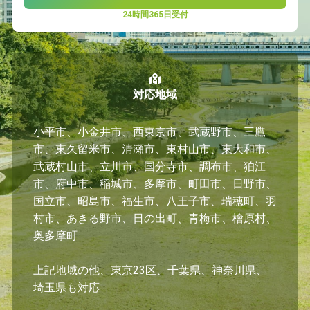
24時間365日受付
対応地域
小平市、小金井市、西東京市、武蔵野市、三鷹
市、東久留米市、清瀬市、東村山市、東大和市、
武蔵村山市、立川市、国分寺市、調布市、狛江
市、府中市、稲城市、多摩市、町田市、日野市、
国立市、昭島市、福生市、八王子市、瑞穂町、羽
村市、あきる野市、日の出町、青梅市、檜原村、
奥多摩町
上記地域の他、東京23区、千葉県、神奈川県、
埼玉県も対応