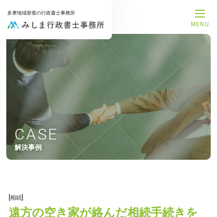
多摩地域密着の行政書士事務所
MENU
メインメニュー
トップページ
事務所案内
代表プロフィール
サービス一覧
解決事例
お知らせ
お問合せ
CASE
サービスメニュー
解決事例
補助金申請サポート
融資支援サポート
建設業許可申請サポート
相続手続きサポート
遺言書作成サポート
[相続]
後見手続きサポート
遠方の空き家が絡んだ相続手続きを