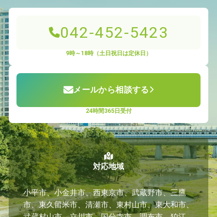
042-452-5423
9時～18時（土日祝日は定休日）
メールから相談する
24時間365日受付
対応地域
小平市、小金井市、西東京市、武蔵野市、三鷹
市、東久留米市、清瀬市、東村山市、東大和市、
武蔵村山市、立川市、国分寺市、調布市、狛江