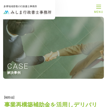
多摩地域密着の行政書士事務所
MENU
メインメニュー
トップページ
事務所案内
代表プロフィール
サービス一覧
解決事例
お知らせ
お問合せ
CASE
サービスメニュー
解決事例
補助金申請サポート
融資支援サポート
建設業許可申請サポート
相続手続きサポート
遺言書作成サポート
[補助金]
後見手続きサポート
事業再構築補助金を活用しデリバリ