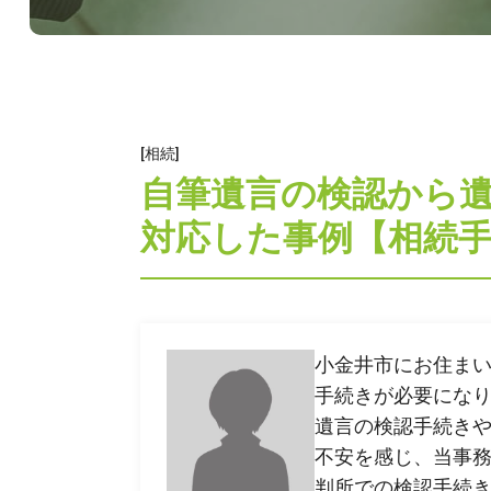
[相続]
自筆遺言の検認から
対応した事例【相続
小金井市にお住まい
手続きが必要にな
042-452
遺言の検認手続き
不安を感じ、当事
9時～18時（土日祝日は
判所での検認手続