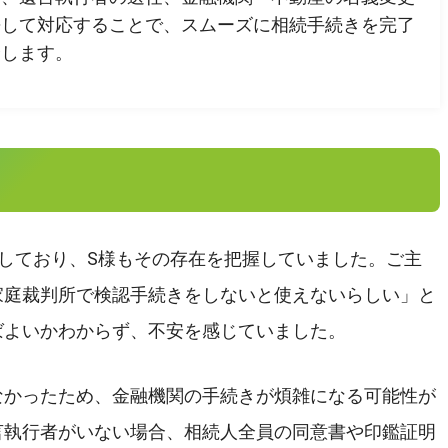
携して対応することで、スムーズに相続手続きを完了
介します。
東京市、武蔵野市、三鷹市、東久留米市、清瀬市、東村山市、
府中市、稲城市、多摩市、町田市、日野市、国立市、昭島市、
青梅市、檜原村、奥多摩町
3区、千葉県、神奈川県、埼玉県も対応
しており、S様もその存在を把握していました。ご主
家庭裁判所で検認手続きをしないと使えないらしい」と
ばよいかわからず、不安を感じていました。
なかったため、金融機関の手続きが煩雑になる可能性が
言執行者がいない場合、相続人全員の同意書や印鑑証明