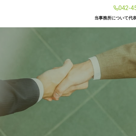
042-4
当事務所について
代
事務所案内
事務所案内
代表プ
アクセス
解決事例
お知ら
融資支援サポート
建設業
遺言書作成サポート
後見手