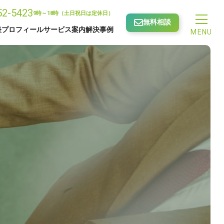
52-5423
9時～18時（土日祝日は定休日）
無料相談
表プロフィール
サービス案内
解決事例
MENU
相続手続きサポート
ロフィール
成年後見・家族信託
せ
サービス一覧
許可申請サポート
続きサポート