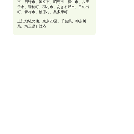
市、日野市、国立市、昭島市、福生市、八王
子市、瑞穂町、羽村市、あきる野市、日の出
町、青梅市、檜原村、奥多摩町
上記地域の他、東京23区、千葉県、神奈川
東大和市、武蔵村山市、立川市、国分寺
県、埼玉県も対応
福生市、八王子市、瑞穂町、羽村市、あ