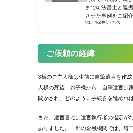
まで司法書士と連
させた事例をご紹
S様・小金井市・70代
小平市、小金井市、西
対応地域
市、調布市、狛江市、
きる野市、日の出町、
ご依頼の経緯
上記地域の他、東京2
S様のご主人様は生前に自筆遺言を作成
人様の死後、お子様から「自筆遺言は
聞かされ、どのように手続きを進めれ
また、遺言書には遺言執行者の指定が
ありました。一部の金融機関では、遺