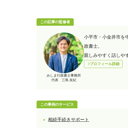
この記事の監修者
小平市・小金井市を
政書士。
親しみやすく話しや
プロフィール詳細
みしま行政書士事務所
代表 三島 友紀
この事例のサービス
相続手続きサポート