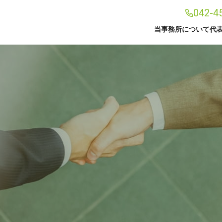
042-4
当事務所について
代
事務所案内
事務所案内
代表プ
アクセス
解決事例
お知ら
融資支援サポート
建設業
遺言書作成サポート
後見手