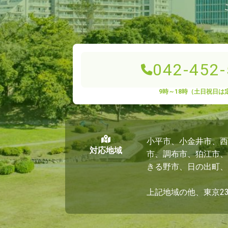
042-452
9時～18時（土日祝日は
小平市、小金井市、西
対応地域
市、調布市、狛江市、
きる野市、日の出町、
上記地域の他、東京2