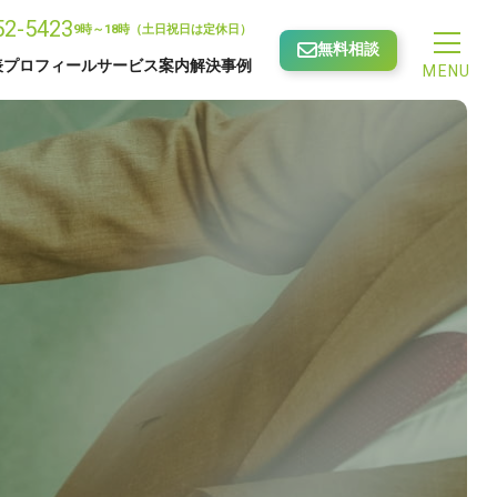
52-5423
9時～18時（土日祝日は定休日）
無料相談
表プロフィール
サービス案内
解決事例
MENU
相続手続きサポート
ロフィール
成年後見・家族信託
せ
サービス一覧
許可申請サポート
続きサポート