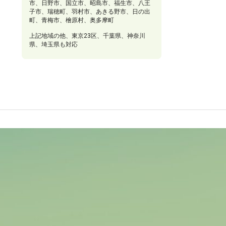
市、日野市、国立市、昭島市、福生市、八王
子市、瑞穂町、羽村市、あきる野市、日の出
町、青梅市、檜原村、奥多摩町
上記地域の他、東京23区、千葉県、神奈川
東大和市、武蔵村山市、立川市、国分寺
県、埼玉県も対応
福生市、八王子市、瑞穂町、羽村市、あ