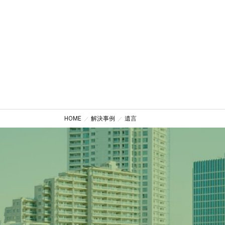
小平市、小金井市、西
対応地域
市、調布市、狛江市、
きる野市、日の出町、
上記地域の他、東京2
HOME
解決事例
遺言