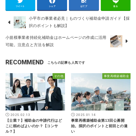
ツイート
シェア
はてブ
送る
小平市の事業者必見｜ものづくり補助金申請ガイド【採
択のポイントも解説】
小規模事業者持続化補助金はホームページの作成に活用
可能。注意点と方法を解説
RECOMMEND
その他
事業再構築補助金
2025.02.13
2025.01.14
【士業？】補助金の申請代行はど
事業再構築補助金第13回公募開
こに頼めばよいのか？【コンサ
始。採択のポイントと前回との違
ル？】
い