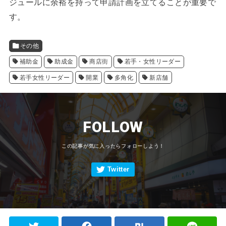
ジュールに余裕を持って申請計画を立てることが重要で
す。
その他
補助金
助成金
商店街
若手・女性リーダー
若手女性リーダー
開業
多角化
新店舗
FOLLOW