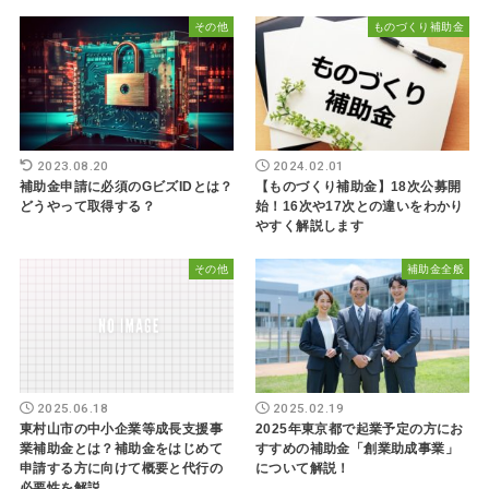
その他
ものづくり補助金
2023.08.20
2024.02.01
補助金申請に必須のGビズIDとは？
【ものづくり補助金】18次公募開
どうやって取得する？
始！16次や17次との違いをわかり
やすく解説します
その他
補助金全般
2025.06.18
2025.02.19
東村山市の中小企業等成長支援事
2025年東京都で起業予定の方にお
業補助金とは？補助金をはじめて
すすめの補助金「創業助成事業」
申請する方に向けて概要と代行の
について解説！
必要性を解説