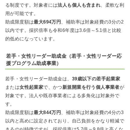
る制度です。対象者には
法人も個人も含まれ
、柔軟な利
用が可能です。
助成限度額は
最大694万円
、補助率は対象経費の3分の2
以内です。採択倍率も令和6年度は3.6倍～5.1倍と比較
的低めになっています。
若手・女性リーダー助成金（若手・女性リーダー応
援プログラム助成事業）
若手・女性リーダー助成金は、
39歳以下の若手起業家
または
女性起業家
で、かつ
新規開業を行う個人事業者
が
対象です。法人や既存事業者による多角化は対象外で
す。
助成限度額は
最大844万円
、補助率は対象経費の4分の3
以内と高めに設定されており、自己負担をかなり軽減で
きるのが特徴ですが、採択倍率は5.7倍～9.8倍と高くな