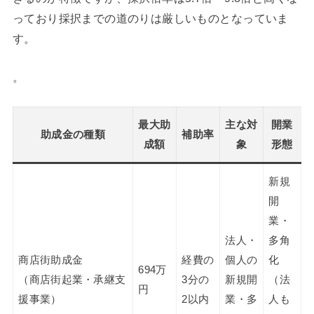
っており採択までの道のりは厳しいものとなっていま
す。
。
最大助
主な対
開業
助成金の種類
補助率
成額
象
形態
新規
開
業・
法人・
多角
商店街助成金
経費の
個人の
化
694万
（商店街起業・承継支
3分の
新規開
（法
円
援事業）
2以内
業・多
人も