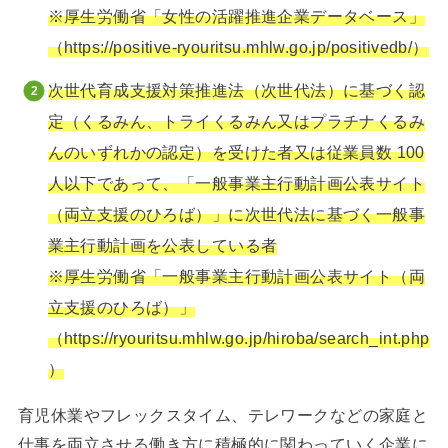
※厚生労働省「女性の活躍推進企業データベース」
（https://positive-ryouritsu.mhlw.go.jp/positivedb/）
次世代育成支援対策推進法（次世代法）に基づく認
定（くるみん、トライくるみん又はプラチナくるみ
んのいずれかの認定）を受けた者又は従業員数 100
人以下であって、「一般事業主行動計画公表サイト
（両立支援のひろば）」に次世代法に基づく一般事
業主行動計画を公表している者
※厚生労働省「一般事業主行動計画公表サイト（両
立支援のひろば）」
（https://ryouritsu.mhlw.go.jp/hiroba/search_int.php
）
育児休業やフレックスタイム、テレワークなどの家庭と
仕事を両立させる働き方に積極的に関わっていく企業に