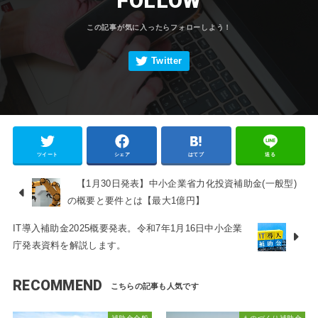
FOLLOW
ツイート
シェア
はてブ
送る
【1月30日発表】中小企業省力化投資補助金(一般型)
の概要と要件とは【最大1億円】
IT導入補助金2025概要発表。令和7年1月16日中小企業
庁発表資料を解説します。
RECOMMEND