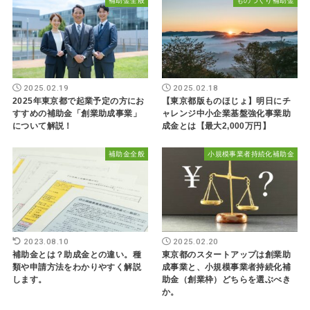
補助金全般
ものづくり補助金
2025.02.19
2025.02.18
2025年東京都で起業予定の方にお
【東京都版ものほじょ】明日にチ
すすめの補助金「創業助成事業」
ャレンジ中小企業基盤強化事業助
について解説！
成金とは【最大2,000万円】
補助金全般
小規模事業者持続化補助金
2023.08.10
2025.02.20
補助金とは？助成金との違い。種
東京都のスタートアップは創業助
類や申請方法をわかりやすく解説
成事業と、小規模事業者持続化補
します。
助金（創業枠）どちらを選ぶべき
か。